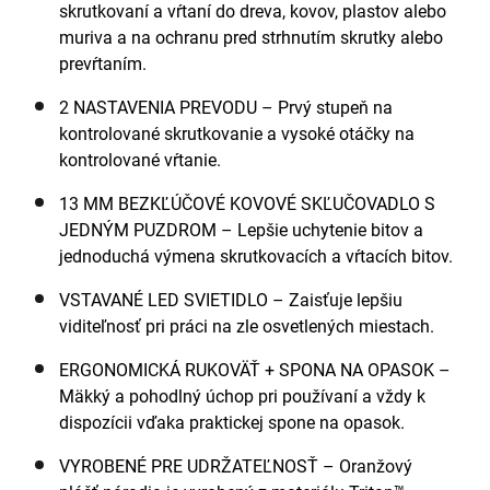
skrutkovaní a vŕtaní do dreva, kovov, plastov alebo
muriva a na ochranu pred strhnutím skrutky alebo
prevŕtaním.
2 NASTAVENIA PREVODU – Prvý stupeň na
kontrolované skrutkovanie a vysoké otáčky na
kontrolované vŕtanie.
13 MM BEZKĽÚČOVÉ KOVOVÉ SKĽUČOVADLO S
JEDNÝM PUZDROM – Lepšie uchytenie bitov a
jednoduchá výmena skrutkovacích a vŕtacích bitov.
VSTAVANÉ LED SVIETIDLO – Zaisťuje lepšiu
viditeľnosť pri práci na zle osvetlených miestach.
ERGONOMICKÁ RUKOVÄŤ + SPONA NA OPASOK –
Mäkký a pohodlný úchop pri používaní a vždy k
dispozícii vďaka praktickej spone na opasok.
VYROBENÉ PRE UDRŽATEĽNOSŤ – Oranžový