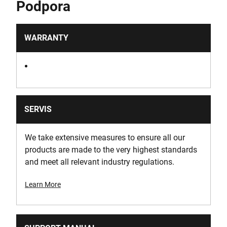
Podpora
77
Hrubá hmotnosť produktu [kg]
WARRANTY
1.32
Hmotnosť produktu [kg]
1.32
SERVIS
Šírka produktu [mm]
235
We take extensive measures to ensure all our
products are made to the very highest standards
Napätie [V]
and meet all relevant industry regulations.
18
Learn More