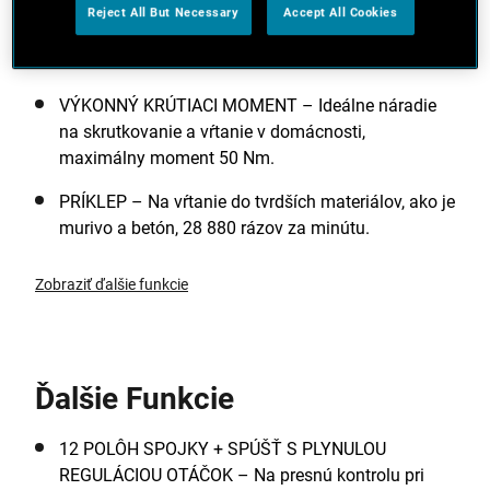
BEZUHLÍKOVÁ TECHNOLÓGIA – Vysokoúčinný
Reject All But Necessary
Accept All Cookies
motor s vyšším výkonom, dlhším časom chodu a
dlhšou životnosťou.
VÝKONNÝ KRÚTIACI MOMENT – Ideálne náradie
na skrutkovanie a vŕtanie v domácnosti,
maximálny moment 50 Nm.
PRÍKLEP – Na vŕtanie do tvrdších materiálov, ako je
murivo a betón, 28 880 rázov za minútu.
Zobraziť ďalšie funkcie
Ďalšie Funkcie
12 POLÔH SPOJKY + SPÚŠŤ S PLYNULOU
REGULÁCIOU OTÁČOK – Na presnú kontrolu pri