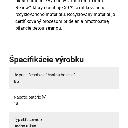
plášť náradia je vyrobený z materiálu Tritan™
Renew*, ktorý obsahuje 50 % certifikovaného
recyklovaného materiálu. Recyklovaný materiál je
certifikovaný procesom pridelenia hmotnostnej
bilancie treťou stranou.
Špecifikácie výrobku
Je príslušenstvo súčasťou balenia?
No
Napätie batérie [V]
18
Typ skľučovadla
Jedno rukáv