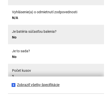
Vyhlásenie(a) o odmietnutí zodpovednosti
N/A
Je batéria súčasťou balenia?
No
Je to sada?
No
Počet kusov
1
Zobraziť všetky špecifikácie
Výška produktu [mm]
203
Dĺžka produktu [mm]