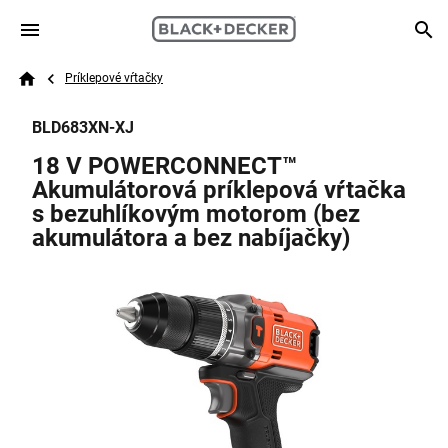
Skip to main content
Breadcrumb
Search
Príklepové vŕtačky
Home
BLD683XN-XJ
18 V POWERCONNECT™
Akumulátorová príklepová vŕtačka
s bezuhlíkovým motorom (bez
akumulátora a bez nabíjačky)