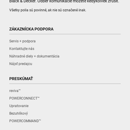
Black & Decker. Odber komunikácie môžete kedykoľvek zrušiť.
Všetky polia sú povinné, ak nie sú označené inak.
ZÁKAZNÍCKA PODPORA
Servis + podpora
Kontaktujte nás
Náhradné diely + dokumentácia
Nájsť predajcu
PRESKÚMAŤ
reviva™
POWERCONNECT™
Upratovanie
Bezuhlíkový
POWERCOMMAND™