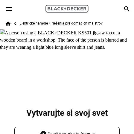
Skip to main content
Breadcrumb
Search
Elektrické náradie + riešenia pre domácich majstrov
Home
Vytvarujte si svoj svet