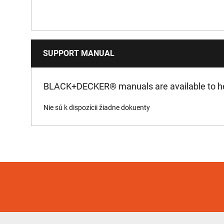
Hmotnosť produktu [kg]
Šírka produktu [mm]
SUPPORT MANUAL
Napätie [V]
BLACK+DECKER
®
manuals are available to he
Nie sú k dispozícii žiadne dokuenty