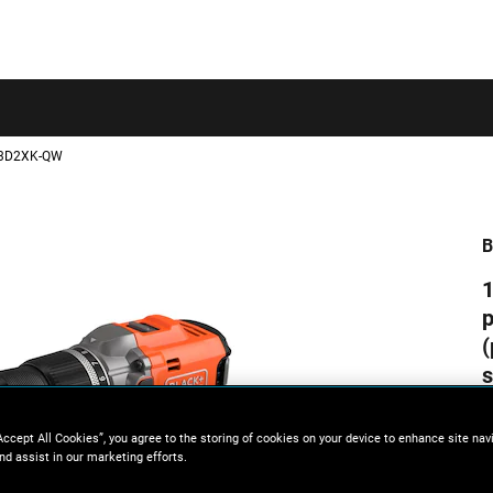
Skip to main content
3D2XK-QW
B
p
(
s
Accept All Cookies”, you agree to the storing of cookies on your device to enhance site nav
nd assist in our marketing efforts.