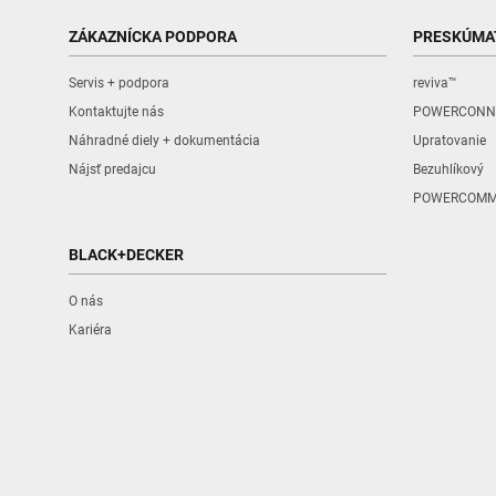
ZÁKAZNÍCKA PODPORA
PRESKÚMA
Servis + podpora
reviva™
Kontaktujte nás
POWERCONN
Náhradné diely + dokumentácia
Upratovanie
Nájsť predajcu
Bezuhlíkový
POWERCOM
BLACK+DECKER
O nás
Kariéra