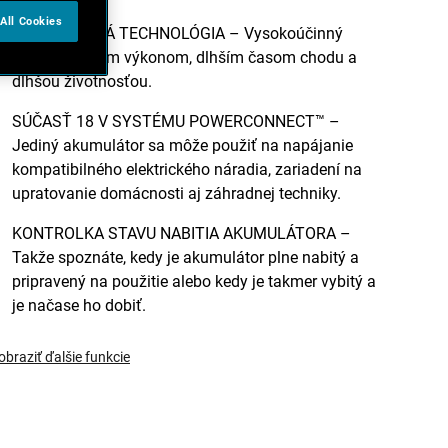
All Cookies
BEZUHLÍKOVÁ TECHNOLÓGIA – Vysokoúčinný
motor s vyšším výkonom, dlhším časom chodu a
dlhšou životnosťou.
SÚČASŤ 18 V SYSTÉMU POWERCONNECT™ –
Jediný akumulátor sa môže použiť na napájanie
kompatibilného elektrického náradia, zariadení na
upratovanie domácnosti aj záhradnej techniky.
KONTROLKA STAVU NABITIA AKUMULÁTORA –
Takže spoznáte, kedy je akumulátor plne nabitý a
pripravený na použitie alebo kedy je takmer vybitý a
je načase ho dobiť.
obraziť ďalšie funkcie