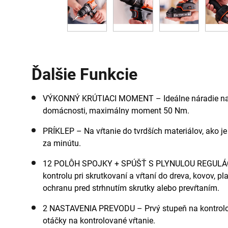
Ďalšie Funkcie
VÝKONNÝ KRÚTIACI MOMENT – Ideálne náradie na s
domácnosti, maximálny moment 50 Nm.
PRÍKLEP – Na vŕtanie do tvrdších materiálov, ako j
za minútu.
12 POLÔH SPOJKY + SPÚŠŤ S PLYNULOU REGULÁC
kontrolu pri skrutkovaní a vŕtaní do dreva, kovov, p
ochranu pred strhnutím skrutky alebo prevŕtaním.
2 NASTAVENIA PREVODU – Prvý stupeň na kontrolo
otáčky na kontrolované vŕtanie.