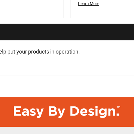
Learn More
2.846
296
18
lp put your products in operation.