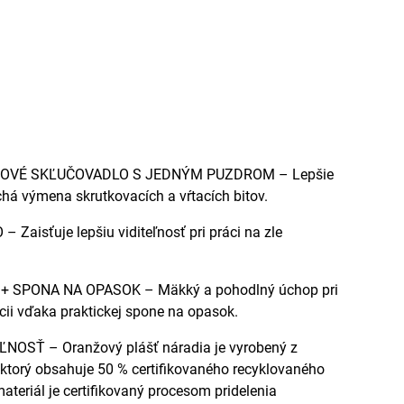
OVÉ SKĽUČOVADLO S JEDNÝM PUZDROM – Lepšie
chá výmena skrutkovacích a vŕtacích bitov.
Zaisťuje lepšiu viditeľnosť pri práci na zle
 SPONA NA OPASOK – Mäkký a pohodlný úchop pri
cii vďaka praktickej spone na opasok.
SŤ – Oranžový plášť náradia je vyrobený z
 ktorý obsahuje 50 % certifikovaného recyklovaného
ateriál je certifikovaný procesom pridelenia