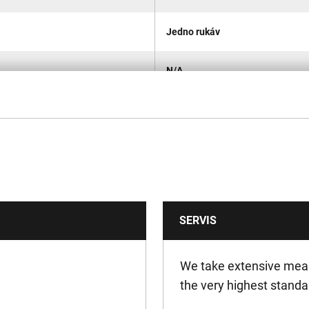
Jedno rukáv
N/A
Yes
Yes
1
SERVIS
109
305
We take extensive meas
the very highest standa
2.85