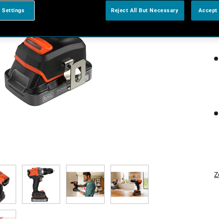
 Settings
Reject All But Necessary
Accept 
Z