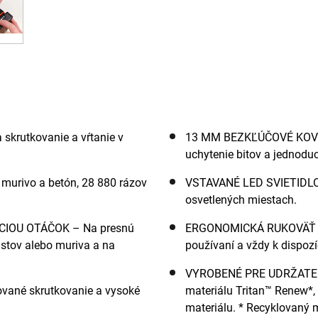
krutkovanie a vŕtanie v
13 MM BEZKĽÚČOVÉ KOV
uchytenie bitov a jednodu
e murivo a betón, 28 880 rázov
VSTAVANÉ LED SVIETIDLO – 
osvetlených miestach.
IOU OTÁČOK – Na presnú
ERGONOMICKÁ RUKOVÄŤ +
lastov alebo muriva a na
používaní a vždy k dispozí
VYROBENÉ PRE UDRŽATEĽNO
vané skrutkovanie a vysoké
materiálu Tritan™ Renew*,
materiálu. * Recyklovaný m