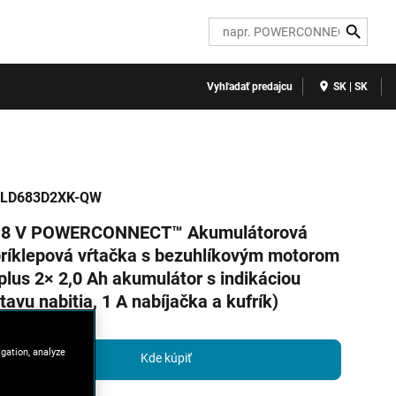
Search
Vyhľadať predajcu
SK | SK
LD683D2XK-QW
18 V POWERCONNECT™ Akumulátorová
ríklepová vŕtačka s bezuhlíkovým motorom
plus 2× 2,0 Ah akumulátor s indikáciou
tavu nabitia, 1 A nabíjačka a kufrík)
igation, analyze
Kde kúpiť