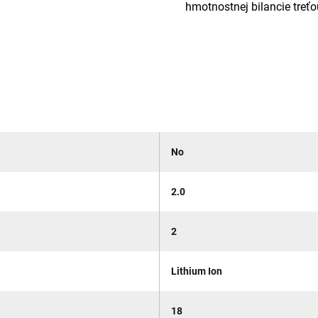
hmotnostnej bilancie treťo
No
2.0
2
Lithium Ion
18